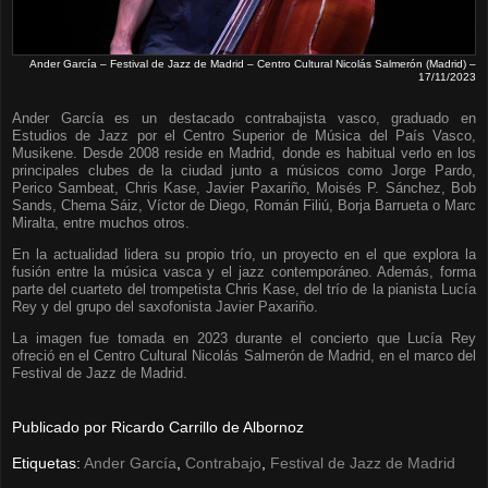
Ander García – Festival de Jazz de Madrid – Centro Cultural Nicolás Salmerón (Madrid) –
17/11/2023
Ander García es un destacado contrabajista vasco, graduado en
Estudios de Jazz por el Centro Superior de Música del País Vasco,
Musikene. Desde 2008 reside en Madrid, donde es habitual verlo en los
principales clubes de la ciudad junto a músicos como Jorge Pardo,
Perico Sambeat, Chris Kase, Javier Paxariño, Moisés P. Sánchez, Bob
Sands, Chema Sáiz, Víctor de Diego, Román Filiú, Borja Barrueta o Marc
Miralta, entre muchos otros.
En la actualidad lidera su propio trío, un proyecto en el que explora la
fusión entre la música vasca y el jazz contemporáneo. Además, forma
parte del cuarteto del trompetista Chris Kase, del trío de la pianista Lucía
Rey y del grupo del saxofonista Javier Paxariño.
La imagen fue tomada en 2023 durante el concierto que Lucía Rey
ofreció en el Centro Cultural Nicolás Salmerón de Madrid, en el marco del
Festival de Jazz de Madrid.
Publicado por
Ricardo Carrillo de Albornoz
Etiquetas:
Ander García
,
Contrabajo
,
Festival de Jazz de Madrid