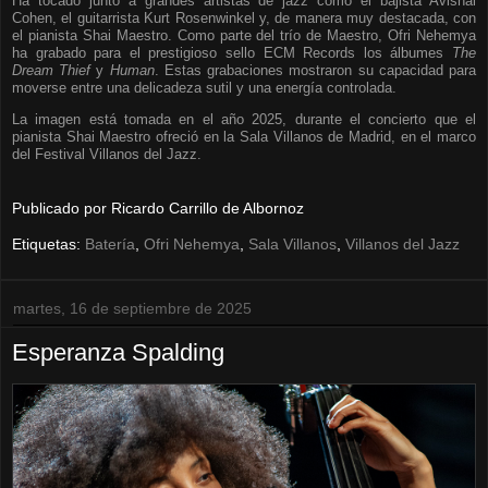
Ha tocado junto a grandes artistas de jazz como el bajista Avishai
Cohen, el guitarrista Kurt Rosenwinkel y, de manera muy destacada, con
el pianista Shai Maestro. Como parte del trío de Maestro, Ofri Nehemya
ha grabado para el prestigioso sello ECM Records los álbumes
The
Dream Thief
y
Human
. Estas grabaciones mostraron su capacidad para
moverse entre una delicadeza sutil y una energía controlada.
La imagen está tomada en el año 2025, durante el concierto que el
pianista Shai Maestro ofreció en la Sala Villanos de Madrid, en el marco
del Festival Villanos del Jazz.
Publicado por
Ricardo Carrillo de Albornoz
Etiquetas:
Batería
,
Ofri Nehemya
,
Sala Villanos
,
Villanos del Jazz
martes, 16 de septiembre de 2025
Esperanza Spalding