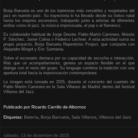
Borja Barrueta es uno de los bateristas más versátiles y respetados del
jazz en nuestro país. Su trayectoria lo ha llevado desde su Getxo natal
hasta los mejores escenarios, trabajando junto a artistas de diferentes
estilos como el jazz, la música improvisada, el pop o el flamenco.
Es colaborador habitual de Jorge Drexler, Pablo Martín Caminero, Moisés
P. Sánchez, Javier Colina o Federico Lechner. A esta actividad suma su
propio proyecto, Borja Barrueta Repentinno Project, que comparte con
Alejandro Mingot y Eric Surmenia.
Sobre el escenario destaca por su capacidad de escucha e interacción.
Más que un acompañamiento, genera un espacio flexible en el que
dialoga con el resto del grupo. Su lenguaje combina la tradición con una
apertura total hacia la improvisación contemporánea.
La imagen está tomada en 2025, durante el concierto del cuarteto de
Pablo Martín Caminero en la Sala Villanos de Madrid, dentro del festival
Villanos del Jazz.
Publicado por
Ricardo Carrillo de Albornoz
Etiquetas:
Batería
,
Borja Barrueta
,
Sala Villanos
,
Villanos del Jazz
sábado, 13 de diciembre de 2025