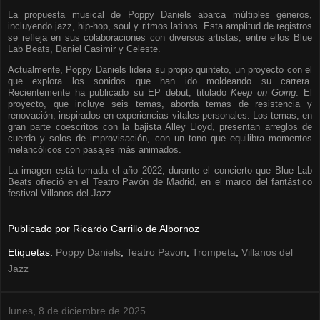
La propuesta musical de Poppy Daniels abarca múltiples géneros,
incluyendo jazz, hip-hop, soul y ritmos latinos. Esta amplitud de registros
se refleja en sus colaboraciones con diversos artistas, entre ellos Blue
Lab Beats, Daniel Casimir y Celeste.
Actualmente, Poppy Daniels lidera su propio quinteto, un proyecto con el
que explora los sonidos que han ido moldeando su carrera.
Recientemente ha publicado su EP debut, titulado
Keep on Going
. El
proyecto, que incluye seis temas, aborda temas de resistencia y
renovación, inspirados en experiencias vitales personales. Los temas, en
gran parte coescritos con la bajista Alley Lloyd, presentan arreglos de
cuerda y solos de improvisación, con un tono que equilibra momentos
melancólicos con pasajes más animados.
La imagen está tomada el año 2022, durante el concierto que Blue Lab
Beats ofreció en el Teatro Pavón de Madrid, en el marco del fantástico
festival Villanos del Jazz.
Publicado por
Ricardo Carrillo de Albornoz
Etiquetas:
Poppy Daniels
,
Teatro Pavon
,
Trompeta
,
Villanos del
Jazz
lunes, 8 de diciembre de 2025