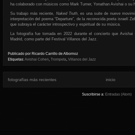
ha colaborado con músicos como Mark Turner, Yonathan Avishai o su he
Su trabajo más reciente,
Naked Truth
, es una suite de nueve movim
interpretación del poema “Departure”, de la reconocida poeta israelí 
que subraya el carácter introspectivo y espiritual de su música.
La fotografía fue tomada en 2022 durante el concierto que Avishai
Madrid, como parte del Festival Villanos del Jazz.
Publicado por
Ricardo Carrillo de Albornoz
Etiquetas:
Avishai Cohen
,
Trompeta
,
Villanos del Jazz
fotografías más recientes
inicio
Suscribirse a:
Entradas (Atom)