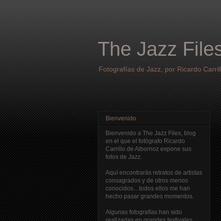
The Jazz File
Fotografías de Jazz, por Ricardo Carril
Bienvenido
Bienvenido a The Jazz Files, blog
en el que el fotógrafo Ricardo
Carrillo de Albornoz expone sus
fotos de Jazz.
Aquí encontrarás retratos de artistas
consagrados y de otros menos
conocidos... todos ellos me han
hecho pasar grandes momentos.
Algunas fotografías han sido
realizadas en grandes festivales