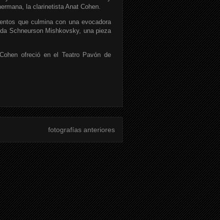
rmana, la clarinetista Anat Cohen.
ientos que culmina con una evocadora
Zelda Schneurson Mishkovsky, una pieza
 Cohen ofreció en el Teatro Pavón de
fotografías anteriores