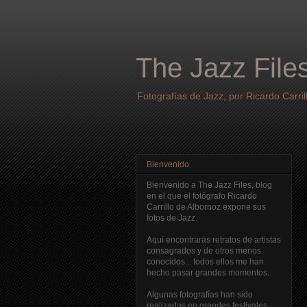
The Jazz File
Fotografías de Jazz, por Ricardo Carril
Bienvenido
Bienvenido a The Jazz Files, blog
en el que el fotógrafo Ricardo
Carrillo de Albornoz expone sus
fotos de Jazz.
Aquí encontrarás retratos de artistas
consagrados y de otros menos
conocidos... todos ellos me han
hecho pasar grandes momentos.
Algunas fotografías han sido
realizadas en grandes festivales