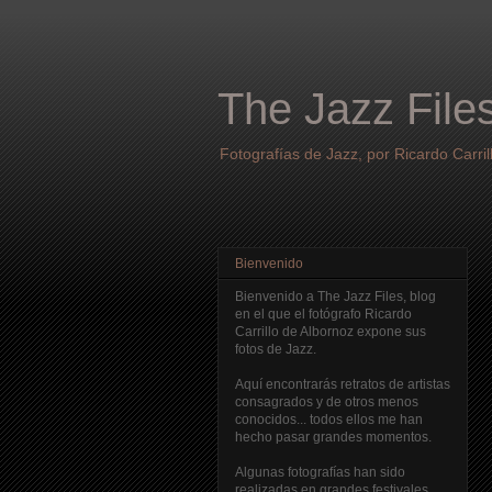
The Jazz File
Fotografías de Jazz, por Ricardo Carril
Bienvenido
Bienvenido a The Jazz Files, blog
en el que el fotógrafo Ricardo
Carrillo de Albornoz expone sus
fotos de Jazz.
Aquí encontrarás retratos de artistas
consagrados y de otros menos
conocidos... todos ellos me han
hecho pasar grandes momentos.
Algunas fotografías han sido
realizadas en grandes festivales