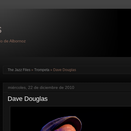
s
lo de Albornoz
The Jazz Files
»
Trompeta
»
Dave Douglas
miércoles, 22 de diciembre de 2010
Dave Douglas