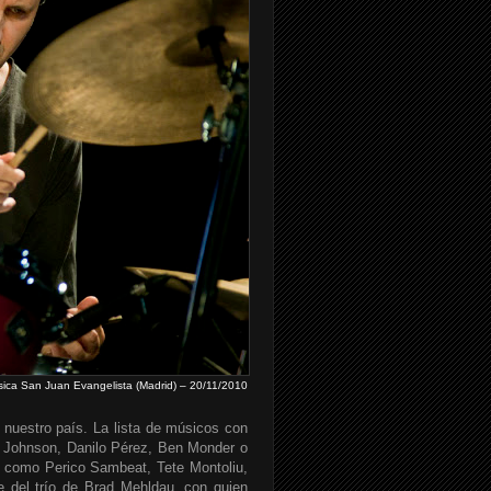
sica San Juan Evangelista (Madrid) – 20/11/2010
 nuestro país. La lista de músicos con
c Johnson, Danilo Pérez, Ben Monder o
 como Perico Sambeat, Tete Montoliu,
 del trío de Brad Mehldau, con quien