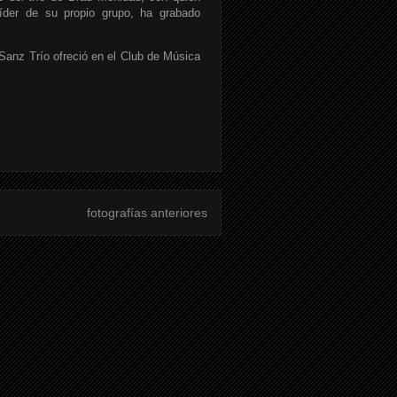
íder de su propio grupo, ha grabado
 Sanz Trío ofreció en el Club de Música
fotografías anteriores