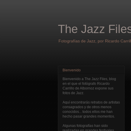
The Jazz File
Fotografías de Jazz, por Ricardo Carril
Bienvenido
Bienvenido a The Jazz Files, blog
en el que el fotógrafo Ricardo
Carrillo de Albornoz expone sus
fotos de Jazz.
Aquí encontrarás retratos de artistas
consagrados y de otros menos
conocidos... todos ellos me han
hecho pasar grandes momentos.
Algunas fotografías han sido
realizadas en grandes festivales