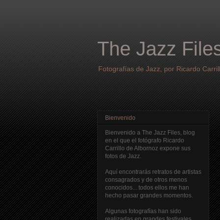
The Jazz File
Fotografías de Jazz, por Ricardo Carril
Bienvenido
Bienvenido a The Jazz Files, blog
en el que el fotógrafo Ricardo
Carrillo de Albornoz expone sus
fotos de Jazz.
Aquí encontrarás retratos de artistas
consagrados y de otros menos
conocidos... todos ellos me han
hecho pasar grandes momentos.
Algunas fotografías han sido
realizadas en grandes festivales