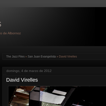
s
lo de Albornoz
The Jazz Files
»
San Juan Evangelista
»
David Virelles
domingo, 4 de marzo de 2012
David Virelles