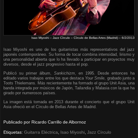
Isao Miyoshi – Jazz Círculo – Círculo de Bellas Artes (Madrid) – 6/2/2013
Isao Miyoshi es uno de los guitarristas más representativos del jazz
japonés contemporáneo. Su forma de tocar combina intensidad, lirismo y
una personalidad abierta que lo ha llevado a participar en proyectos muy
diversos, desde el jazz progresivo hasta el pop.
Publicó su primer álbum,
Sankichizm
, en 1995. Desde entonces ha
editado varios trabajos entre los que destaca
Your Smile
, grabado junto a
Toots Thielemans. Más recientemente ha formado el grupo Unit Asia, una
banda integrada por músicos de Japón, Tailandia y Malasia con la que ha
girado por numerosos países.
La imagen está tomada en 2013 durante el concierto que el grupo Unit
Asia ofreció en el Círculo de Bellas Artes de Madrid.
Publicado por
Ricardo Carrillo de Albornoz
Etiquetas:
Guitarra Eléctrica
,
Isao Miyoshi
,
Jazz Círculo