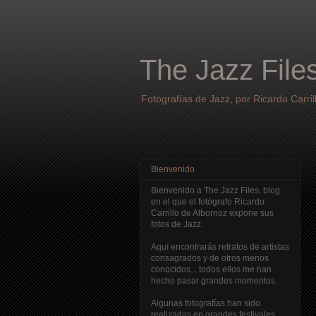
The Jazz File
Fotografías de Jazz, por Ricardo Carril
Bienvenido
Bienvenido a The Jazz Files, blog
en el que el fotógrafo Ricardo
Carrillo de Albornoz expone sus
fotos de Jazz.
Aquí encontrarás retratos de artistas
consagrados y de otros menos
conocidos... todos ellos me han
hecho pasar grandes momentos.
Algunas fotografías han sido
realizadas en grandes festivales