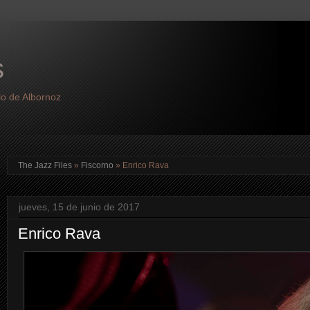
s
lo de Albornoz
The Jazz Files
»
Fiscorno
»
Enrico Rava
jueves, 15 de junio de 2017
Enrico Rava