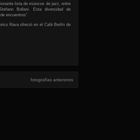
ionante lista de músicos de jazz, entre
tefano Bollani. Esta diversidad de
 de encuentros”.
rico Rava ofreció en el Café Berlín de
fotografías anteriores