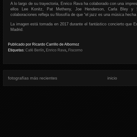
A lo largo de su trayectoria, Enrico Rava ha colaborado con una impres
ellos Lee Konitz, Pat Metheny, Joe Henderson, Carla Bley y S
colaboraciones refleja su filosofía de que “el jazz es una música hecha
La imagen está tomada en 2017 durante el fantástico concierto que En
Madrid.
Publicado por
Ricardo Carrillo de Albornoz
Etiquetas:
Café Berlín
,
Enrico Rava
,
Fiscorno
fotografías más recientes
inicio