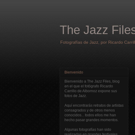
The Jazz File
Fotografías de Jazz, por Ricardo Carril
Bienvenido
Bienvenido a The Jazz Files, blog
en el que el fotógrafo Ricardo
Carrillo de Albornoz expone sus
fotos de Jazz.
Aquí encontrarás retratos de artistas
consagrados y de otros menos
conocidos... todos ellos me han
hecho pasar grandes momentos.
Algunas fotografías han sido
realizadas en grandes festivales