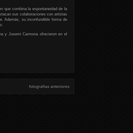
 en que combina la espontaneidad de la
stacan sus colaboraciones con artistas
e. Además, su inconfundible forma de
o.
ina y Josemi Carmona ofrecieron en el
fotografías anteriores